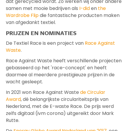
dat gerecycled wordt. Zo werken wij onder andere
samen met mooie bedrijven als
I-did
en
the
Wardrobe Flip
die fantastische producten maken
van afgedankt textiel.
PRIJZEN EN NOMINATIES
De Textiel Race is een project van
Race Against
Waste
.
Race Against Waste heeft verschillende projecten
gebasseerd op het 'race-concept' en heeft
daarmee al meerdere prestigieuze prijzen in de
wacht gesleept.
In 2021 won Race Against Waste
de Circular
Award
, dé belangrijkste circulariteitsprijs van
Nederland, met de E-waste Race. De prijs werd
zelfs digitaal (ivm corona) uitgereikt door Mark
Rutte.
De
Energy Globe Award Nederland van 2017
, een