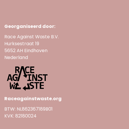
Georganiseerd door:
Race Against Waste B.V.
Hurksestraat 19
5652 AH Eindhoven
Nederland
Raceagainstwaste.org
BTW: NL862367189B01
KVK: 82180024